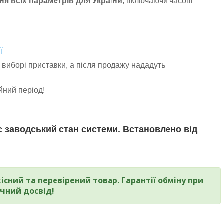
я всіх параметрів для України
, включаючи часові
ї
 виборі приставки, а після продажу нададуть
ійний період!
 заводський стан системи. Встановлено від
сний та перевірений товар. Гарантії обміну при
чний досвід!