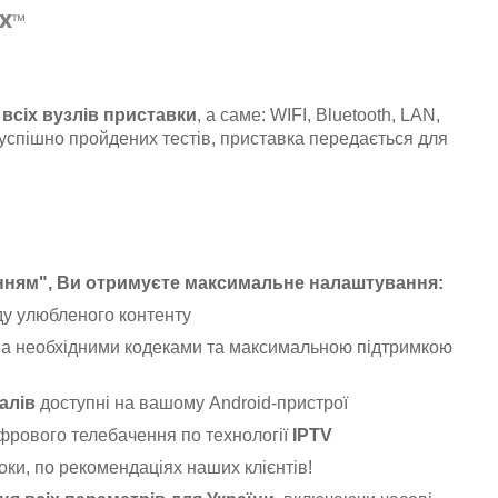
x
™
всіх вузлів приставки
, а саме: WIFI, Bluetooth, LAN,
 успішно пройдених тестів, приставка передається для
анням", Ви отримуєте максимальне налаштування:
у улюбленого контенту
іма необхідними кодеками та максимальною підтримкою
алів
доступні на вашому Android-пристрої
фрового телебачення по технології
IPTV
оки, по рекомендаціях наших клієнтів!