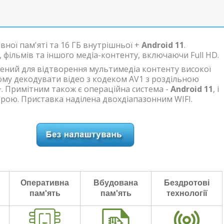
вної пам'яті та 16 ГБ внутрішньої +
Android 11
.
 фільмів та іншого медіа-контенту, включаючи Full HD.
ений для відтворення мультимедіа контенту високої
ому декодувати відео з кодеком AV1 з роздільною
0+. Примітним також є операційна система -
Android 11
, і
трою. Приставка наділена двохдіапазонним WIFI.
Оперативна
Вбудована
Бездротові
пам'ять
пам'ять
технології