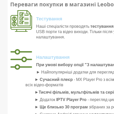
Переваги покупки в магазині Leobo
Тестування
Наші спеціалісти проводять
тестування 
USB порти та відео виходи. Тільки після
налаштування.
Налаштування
При умові вибору опції "З налаштув
► Найпопулярніші додатки для перегляд
►
Сучасний плеєр
- MX Player Pro з вс
всіх відео-форматів
►
Тисячі фільмів, мультфільмів та сері
► Додаток
IPTV Player Pro
- перегляд ци
►
Ще близько 30 програм
зібраних за р