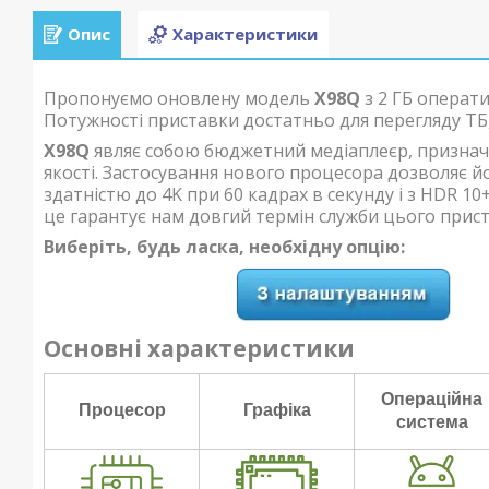
Опис
Характеристики
Пропонуємо оновлену модель
X98Q
з 2 ГБ операти
Потужності приставки достатньо для перегляду ТБ,
X98Q
являє собою бюджетний медіаплеєр, признач
якості. Застосування нового процесора дозволяє й
здатністю до 4K при 60 кадрах в секунду і з HDR 1
це гарантує нам довгий термін служби цього прис
Виберіть, будь ласка, необхідну опцію:
Основні характеристики
Операційна
Процесор
Графіка
система