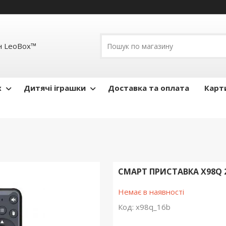
н LeoBox™
x
Дитячі іграшки
Доставка та оплата
Карти
СМАРТ ПРИСТАВКА X98Q 2/
Немає в наявності
Код:
x98q_16b