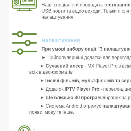
Наші спеціалісти проводять
тестування 
USB порти та відео виходи. Тільки після
налаштування.
Налаштування
При умові вибору опції "З налаштув
► Найпопулярніші додатки для перегляд
►
Сучасний плеєр
- MX Player Pro з вс
всіх відео-форматів
►
Тисячі фільмів, мультфільмів та сері
► Додаток
IPTV Player Pro
- перегляд ци
►
Ще близько 30 програм
зібраних за р
► Система Android отримує
налаштуванн
появи, мову та інше.