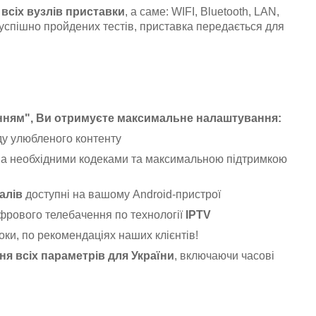
всіх вузлів приставки
, а саме: WIFI, Bluetooth, LAN,
 успішно пройдених тестів, приставка передається для
анням", Ви отримуєте максимальне налаштування:
у улюбленого контенту
іма необхідними кодеками та максимальною підтримкою
алів
доступні на вашому Android-пристрої
фрового телебачення по технології
IPTV
оки, по рекомендаціях наших клієнтів!
я всіх параметрів для України
, включаючи часові