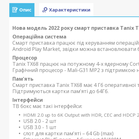
Опис
Характеристики
Нова модель 2022 року смарт приставка Tanix TX
Операційна система
Смарт приставка працює під керуванням операційн
Android Play Market, звідки можна встановлювати 
Процесор
Tanix TX68 працює на потужному 4-х ядерному Cort
Графічний процесор - Mali-G31 MP2 з підтримкою н
Пам'ять
Смарт приставка Tanix TX68 має 4 Гб оперативної т
Підтримуються картки пам'яті до 64Гб.
Інтерфейси
ТВ бокс має такі інтерфейси:
HDMI 2.0 up to 6K Output with HDR, CEC and HDCP 
USB 2.0 - 2 шт
USB 3.0 - 1 шт
слот для картки пам'яті – 64 Gb (max)