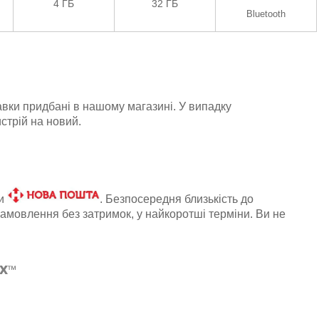
4 ГБ
32 ГБ
Bluetooth
авки придбані в нашому магазині. У випадку
стрій на новий.
ки
. Безпосередня близькість до
амовлення без затримок, у найкоротші терміни. Ви не
x
™