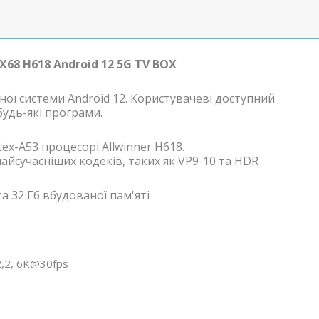
68 H618 Android 12 5G TV BOX
ої системи Android 12. Користувачеві доступний
будь-які програми.
ex-A53 процесорі Allwinner H618.
айсучасніших кодеків, таких як VP9-10 та HDR
а 32 Гб вбудованої пам'яті
2,2, 6K@30fps