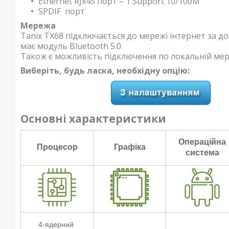
Ethernet RJx45 порт – 1 Support 10/100М
SPDIF порт
Мережа
Tanix TX68 підключається до мережі інтернет за д
має модуль Bluetooth 5.0
Також є можливість підключення по локальній мере
Виберіть, будь ласка, необхідну опцію:
Основні характеристики
Операційна
Процесор
Графіка
система
4-ядерний