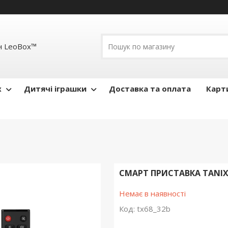
н LeoBox™
x
Дитячі іграшки
Доставка та оплата
Карти
СМАРТ ПРИСТАВКА TANIX T
Немає в наявності
Код:
tx68_32b