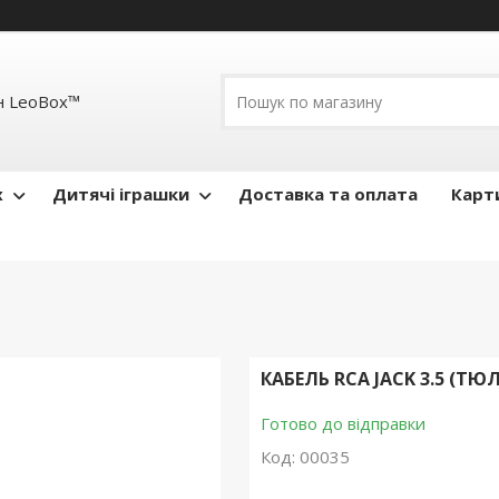
н LeoBox™
x
Дитячі іграшки
Доставка та оплата
Карти
КАБЕЛЬ RCA JACK 3.5 (Т
Готово до відправки
Код:
00035