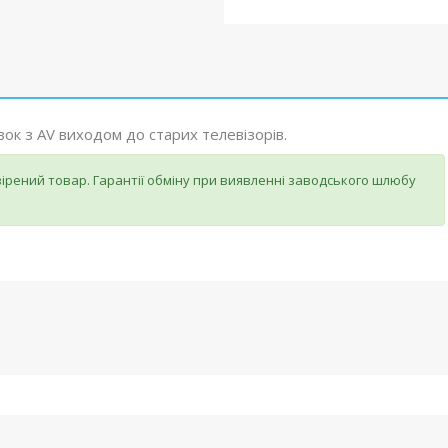
к з AV виходом до старих телевізорів.
ірений товар. Гарантії обміну при виявленні заводського шлюбу