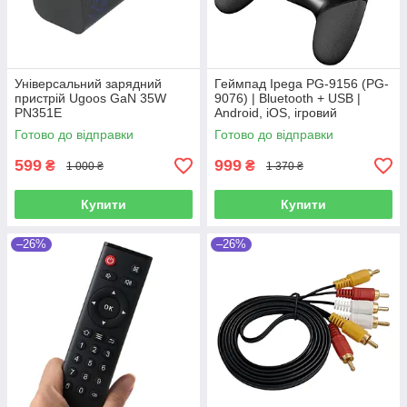
Універсальний зарядний
Геймпад Ipega PG-9156 (PG-
пристрій Ugoos GaN 35W
9076) | Bluetooth + USB |
PN351E
Android, iOS, ігровий
контролер | Оригінал!
Готово до відправки
Готово до відправки
599
999
₴
₴
1 000 ₴
1 370 ₴
Купити
Купити
–26%
–26%