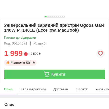
Універсальний зарядний пристрій Ugoos GaN
140W PT1401E (EcoFlow, MacBook)
Готово до відправки
Код: 85154871
Роздріб
1 999
₴
2 500 ₴
Економія
501 ₴
Купити
Опис
Характеристики
Доставка
Оплата
Умови п
Опис