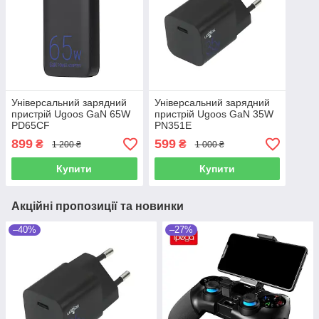
Універсальний зарядний
Універсальний зарядний
пристрій Ugoos GaN 65W
пристрій Ugoos GaN 35W
PD65CF
PN351E
899
599
₴
₴
1 200 ₴
1 000 ₴
Купити
Купити
Акційні пропозиції та новинки
–40%
–27%