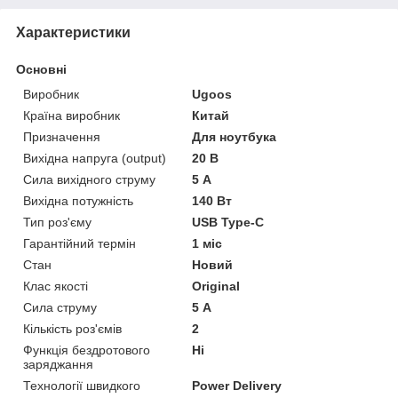
Характеристики
Основні
Виробник
Ugoos
Країна виробник
Китай
Призначення
Для ноутбука
Вихідна напруга (output)
20 В
Сила вихідного струму
5 А
Вихідна потужність
140 Вт
Тип роз'єму
USB Type-C
Гарантійний термін
1 міс
Стан
Новий
Клас якості
Original
Сила струму
5 А
Кількість роз'ємів
2
Функція бездротового
Ні
заряджання
Технології швидкого
Power Delivery