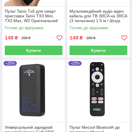
Пульт Tanix Tx6 для смарт
Мультимедійний аудіо відео
приставок Tanix TX3 Mini,
кабель для ТВ 3RCA на 3RCA
TX3 Max, W2 Оригінальний
(3 тюльпани) 1.5 м / Шнур
для електроніки
Готово до відправки
Готово до відправки
149
149
₴
₴
200 ₴
200 ₴
Купити
Купити
–25%
–23%
Універсальний зарядний
Пульт Mecool Bluetooth до