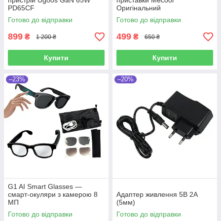
пристрій Ugoos GaN 65W
приставки Mecool
PD65CF
Оригінальний
Готово до відправки
Готово до відправки
899
499
₴
₴
1 200 ₴
650 ₴
Купити
Купити
–23%
–20%
G1 AI Smart Glasses —
смарт-окуляри з камерою 8
Адаптер живлення 5В 2А
МП
(5мм)
Готово до відправки
Готово до відправки