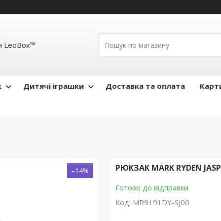
н LeoBox™
x
Дитячі іграшки
Доставка та оплата
Карти
РЮКЗАК MARK RYDEN JASPER
–14%
Готово до відправки
Код:
MR9191DY-SJ00