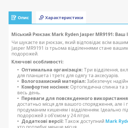
Опис
Характеристики
Міський Рюкзак Mark Ryden Jasper MR9191: Ваш
Чи шукаєте ви рюкзак, який відповідає всім ваш
Jasper MR9191 із трьома відділеннями стане вашим
подорожей.
Ключові особливості:
Оптимальна організація:
Три відділення, вк
для планшета і третє для одягу та аксесуарів.
Вологозахисний матеріал:
Забезпечує надійн
Комфортне носіння:
Ортопедична спинка та з
весь день.
Переваги для повсякденного використання
достатньо місця для вашого спорядження, але і 
продуманим кишеням і відділенням. Ідеально п
подорожей з об’ємом у 24 літри.
Додаткові версії:
Також доступний
Mark Ryd
хто потребує менше місця.