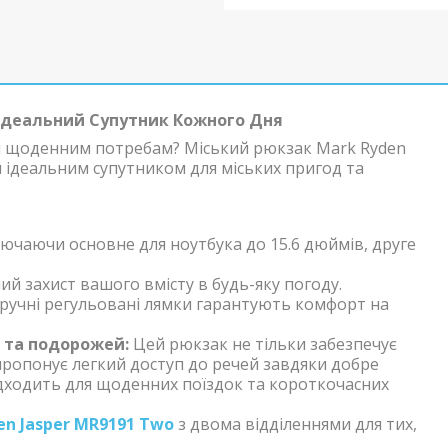
 Ідеальний Супутник Кожного Дня
им щоденним потребам? Міський рюкзак Mark Ryden
 ідеальним супутником для міських пригод та
лючаючи основне для ноутбука до 15.6 дюймів, друге
ий захист вашого вмісту в будь-яку погоду.
ручні регульовані лямки гарантують комфорт на
 та подорожей:
Цей рюкзак не тільки забезпечує
пропонує легкий доступ до речей завдяки добре
ідходить для щоденних поїздок та короткочасних
en Jasper MR9191 Two
з двома відділеннями для тих,