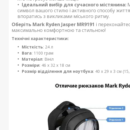
Ідеальний вибір для сучасного містянина:
M
символ вашого стилю і активного способу життя.
впоратись з викликами міського ритму.
Оберіть Mark Ryden Jasper MR9191
і переконайтес
максимально комфортною та стильною!
Технічні характеристики:
Місткість
: 24 л
Вага
: 1100 грам
Матеріал
: Вініл
Розміри
: 46 х 32 х 18 см
Розмір відділення для ноутбука
: 40 x 29 x 3 см (15,