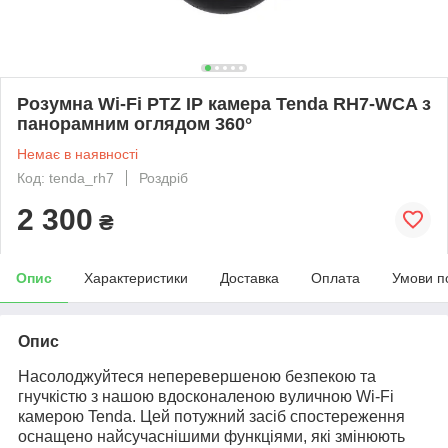
Розумна Wi-Fi PTZ IP камера Tenda RH7-WCA з
панорамним оглядом 360°
Немає в наявності
Код: tenda_rh7
Роздріб
2 300
₴
Опис
Характеристики
Доставка
Оплата
Умови п
Опис
Насолоджуйтеся неперевершеною безпекою та
гнучкістю з нашою вдосконаленою вуличною Wi-Fi
камерою Tenda. Цей потужний засіб спостереження
оснащено найсучаснішими функціями, які змінюють