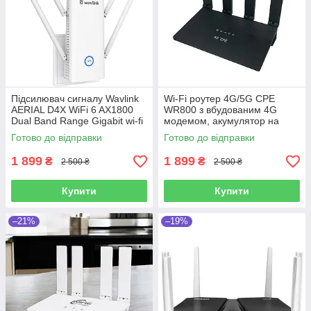
Підсилювач сигналу Wavlink
Wi-Fi роутер 4G/5G CPE
AERIAL D4X WiFi 6 AX1800
WR800 з вбудованим 4G
Dual Band Range Gigabit wi-fi
модемом, акумулятор на
(репітер) 2.4 / 5 ГГЦ
5000 мА
Готово до відправки
Готово до відправки
1 899
1 899
₴
₴
2 500 ₴
2 500 ₴
Купити
Купити
–21%
–19%