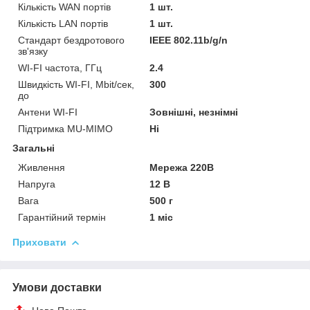
Кількість WAN портів
1 шт.
Кількість LAN портів
1 шт.
Стандарт бездротового
IEEE 802.11b/g/n
зв'язку
WI-FI частота, ГГц
2.4
Швидкість WI-FI, Mbit/сек,
300
до
Антени WI-FI
Зовнішні, незнімні
Підтримка MU-MIMO
Ні
Загальні
Живлення
Мережа 220В
Напруга
12 В
Вага
500 г
Гарантійний термін
1 міс
Приховати
Умови доставки