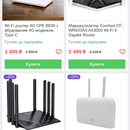
Wi-Fi роутер 4G CPE B838 з
Маршрутизатор Comfast CF-
вбудованим 4G модемом,
WR633AX AX3000 Wi-Fi 6
Type C
Gigabit Router
Готово до відправки
Готово до відправки
1 499
2 499
₴
₴
1 900 ₴
3 100 ₴
Купити
Купити
–15%
–15%