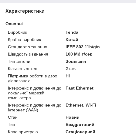
Характеристики
Основні
Виробник
Tenda
Країна виробник
Китай
Стандарт з'єднання
IEEE 802.11b/g/n
Швидкість з'єднання
100 Мбіт/сек
Тип антени
Зовнішня
Кількість антен
2 шт.
Підтримка роботи в двох
Ні
діапазонах
Інтерфейс підключення до
Fast Ethernet
локальної мережі/
комп'ютера
Інтерфейс підключення до
Ethernet, Wi-Fi
інтернет (WAN)
Стан
Новий
Тип
Бездротовий
Клас пристрою
Стаціонарний