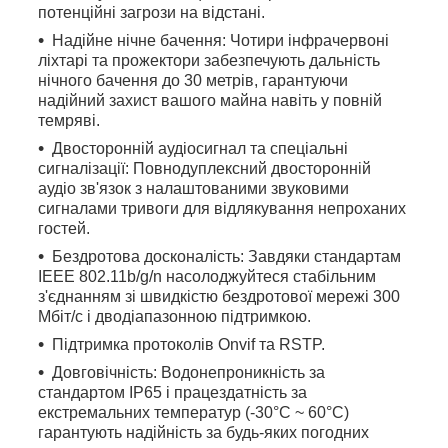
потенційні загрози на відстані.
Надійне нічне бачення: Чотири інфрачервоні
ліхтарі та прожектори забезпечують дальність
нічного бачення до 30 метрів, гарантуючи
надійний захист вашого майна навіть у повній
темряві.
Двосторонній аудіосигнал та спеціальні
сигналізації: Повнодуплексний двосторонній
аудіо зв'язок з налаштованими звуковими
сигналами тривоги для відлякування непроханих
гостей.
Бездротова досконалість: Завдяки стандартам
IEEE 802.11b/g/n насолоджуйтеся стабільним
з'єднанням зі швидкістю бездротової мережі 300
Мбіт/с і дводіапазонною підтримкою.
Підтримка протоколів Onvif та RSTP.
Довговічність: Водонепроникність за
стандартом IP65 і працездатність за
екстремальних температур (-30°C ~ 60°C)
гарантують надійність за будь-яких погодних