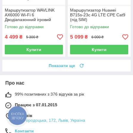
Маршрутизатор WAVLINK
Маршрутизатор Huawei
AX6000 Wi-Fi 6
B715s-23c 4G LTE CPE Cat9
Дводіапазонний ігровий
(під SIM)
маршрутизатор з WAN 2,5
Готово до відправки
Готово до відправки
Гбіт/с 4 x 1000 Мбіт/с LAN,
Mesh
4 499
5 099
₴
₴
5 300 ₴
6 000 ₴
Купити
Купити
Показати ще
Про нас
99% позитивних з 376 відгуків за рік
Працює з 07.01.2015
КНОПКА
м. Львів
ЗВ'ЯЗКУ
вул. Городоцька, 172, Львів, Україна
Контакти