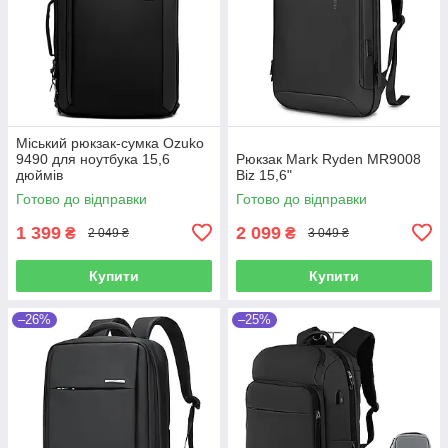
Міський рюкзак-сумка Ozuko
9490 для ноутбука 15,6
Рюкзак Mark Ryden MR9008
дюймів
Biz 15,6"
Готово до відправки
Готово до відправки
1 399
2 099
₴
₴
2 049 ₴
3 049 ₴
Купити
Купити
–26%
–25%