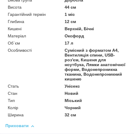
Вікова група
Доросла
Висота
44 см
Гарантійний термін
1 міс
Глибина
12 см
Кишені
Верхній, Бічні
Матеріал
Оксфорд
Об`єм
17 л
Особливості
Сумісний з форматом А4,
Вентиляція спини, USB-
роз'єм, Кишеня для
ноутбука, Лямки анатомічної
форми, Водонепроникна
тканина, Водонепроникний
кишеню
Стать
Унісекс
Стан
Новий
Тип
Міський
Колір
Чорний
Ширина
32 см
Приховати