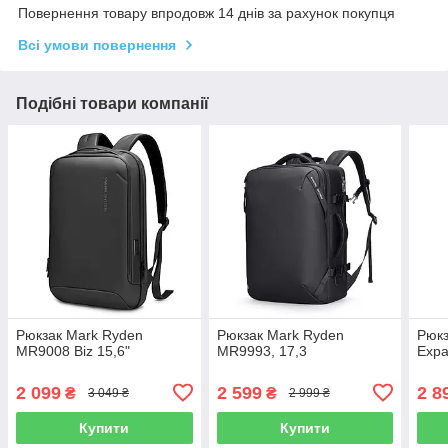
Повернення товару впродовж 14 днів за рахунок покупця
Всі умови повернення
Подібні товари компанії
Рюкзак Mark Ryden
Рюкзак Mark Ryden
Рюкз
MR9008 Biz 15,6"
MR9993, 17,3
Exp
2 099
2 599
2 8
₴
₴
3 049 ₴
2 999 ₴
Купити
Купити