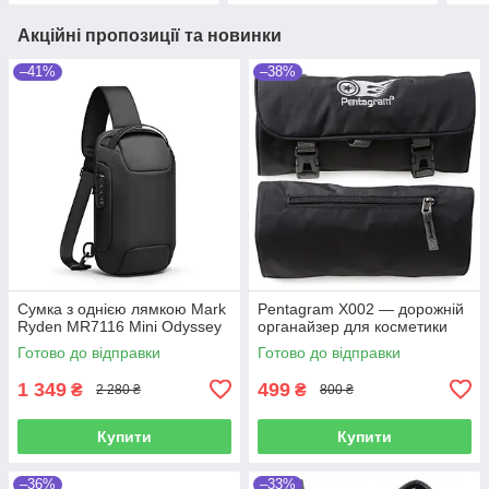
Акційні пропозиції та новинки
–41%
–38%
Сумка з однією лямкою Mark
Pentagram X002 — дорожній
Ryden MR7116 Mini Odyssey
органайзер для косметики
Готово до відправки
Готово до відправки
1 349
499
₴
₴
2 280 ₴
800 ₴
Купити
Купити
–36%
–33%