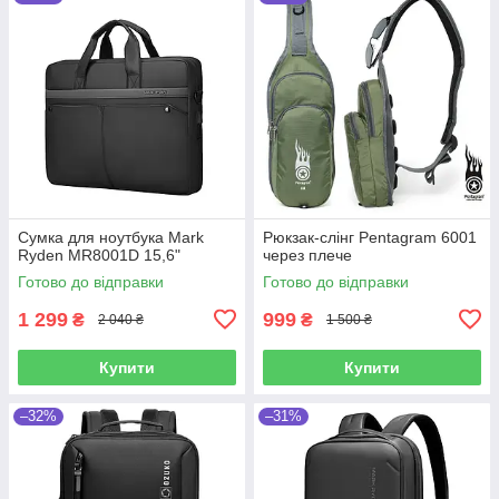
Сумка для ноутбука Mark
Рюкзак-слінг Pentagram 6001
Ryden MR8001D 15,6"
через плече
Готово до відправки
Готово до відправки
1 299
999
₴
₴
2 040 ₴
1 500 ₴
Купити
Купити
–32%
–31%