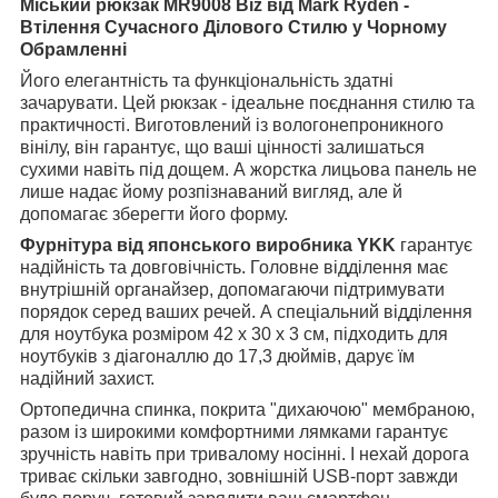
Міський рюкзак MR9008 Biz від Mark Ryden -
Втілення Сучасного Ділового Стилю у Чорному
Обрамленні
Його елегантність та функціональність здатні
зачарувати. Цей рюкзак - ідеальне поєднання стилю та
практичності. Виготовлений із вологонепроникного
вінілу, він гарантує, що ваші цінності залишаться
сухими навіть під дощем. А жорстка лицьова панель не
лише надає йому розпізнаваний вигляд, але й
допомагає зберегти його форму.
Фурнітура від японського виробника YKK
гарантує
надійність та довговічність. Головне відділення має
внутрішній органайзер, допомагаючи підтримувати
порядок серед ваших речей. А спеціальний відділення
для ноутбука розміром 42 x 30 x 3 см, підходить для
ноутбуків з діагоналлю до 17,3 дюймів, дарує їм
надійний захист.
Ортопедична спинка, покрита "дихаючою" мембраною,
разом із широкими комфортними лямками гарантує
зручність навіть при тривалому носінні. І нехай дорога
триває скільки завгодно, зовнішній USB-порт завжди