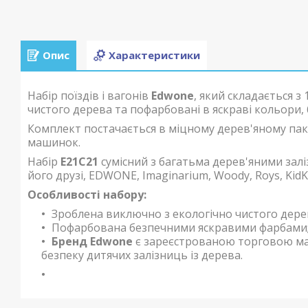
Опис
Характеристики
Набір поїздів і вагонів
Edwone
, який складається з
чистого дерева та пофарбовані в яскраві кольори,
Комплект постачається в міцному дерев'яному пако
машинок.
Набір
E21C21
сумісний з багатьма дерев'яними залізни
його друзі, EDWONE, Imaginarium, Woody, Roys, KidKr
Особливості набору:
Зроблена виключно з екологічно чистого дерев
Пофарбована безпечними яскравими фарбами
Бренд Edwone
є зареєстрованою торговою мар
безпеку дитячих залізниць із дерева.