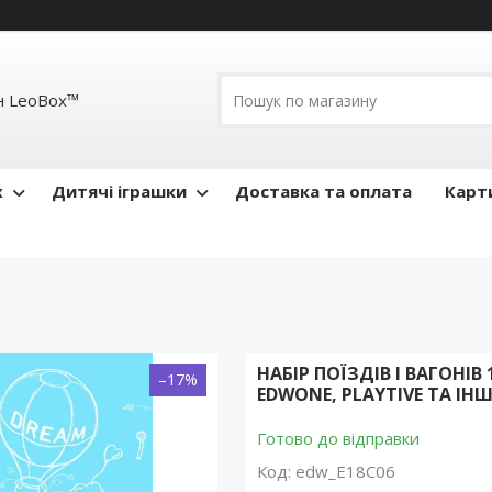
н LeoBox™
x
Дитячі іграшки
Доставка та оплата
Карти
НАБІР ПОЇЗДІВ І ВАГОНІВ 
–17%
EDWONE, PLAYTIVE ТА ІНШ
Готово до відправки
Код:
edw_E18C06