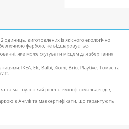
 12 одиниць, виготовлених із якісного екологічно
 безпечною фарбою, не відшаровується.
ванні, яке може слугувати місцем для зберігання
цями: IKEA, Elc, Balbi, Xiomi, Brio, Playtive, Томас та
aft.
а та має нульовий рівень емісії формальдегідів;
;
кою в Англії та має сертифікати, що гарантують