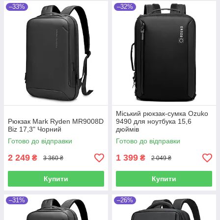
–33%
–32%
Міський рюкзак-сумка Ozuko
Рюкзак Mark Ryden MR9008D
9490 для ноутбука 15,6
Biz 17,3" Чорний
дюймів
Готово до відправки
Готово до відправки
2 249
1 399
₴
₴
3 360 ₴
2 049 ₴
Купити
Купити
–31%
–26%