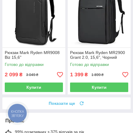
Рюкзак Mark Ryden MR9008
Рюкзак Mark Ryden MR2900
Biz 15,6"
Grant 2.0, 15,6", Чорний
Готово до відправки
Готово до відправки
2 099
1 399
₴
₴
3 049 ₴
1 899 ₴
Купити
Купити
Показати ще
Про нас
99% позитивних з 375 відгуків за рік