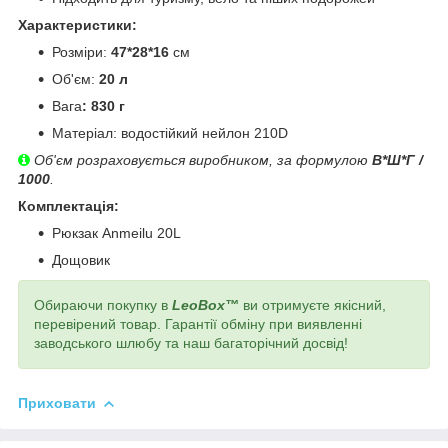
Характеристики:
Розміри:
47*28*16
см
Об'єм:
20 л
Вага
: 830 г
Матеріал: водостійкий нейлон 210D
Об'єм розраховується виробником, за формулою
В*Ш*Г /
1000
.
Комплектація:
Рюкзак Anmeilu 20L
Дощовик
Обираючи покупку в
LeoBox™
ви отримуєте якісний,
перевірений товар. Гарантії обміну при виявленні
заводського шлюбу та наш багаторічний досвід!
Приховати