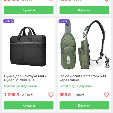
Купити
Купити
–36%
–33%
Сумка для ноутбука Mark
Рюкзак-слінг Pentagram 6001
Ryden MR8001D 15,6"
через плече
Готово до відправки
Готово до відправки
1 299
999
₴
₴
2 040 ₴
1 500 ₴
Купити
Купити