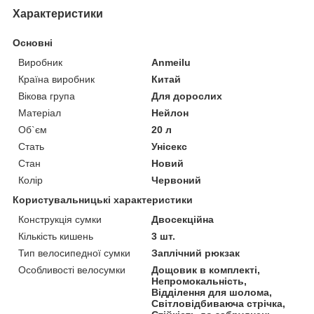
Характеристики
Основні
Виробник
Anmeilu
Країна виробник
Китай
Вікова група
Для дорослих
Матеріал
Нейлон
Об`єм
20 л
Стать
Унісекс
Стан
Новий
Колір
Червоний
Користувальницькі характеристики
Конструкція сумки
Двосекційна
Кількість кишень
3 шт.
Тип велосипедної сумки
Заплічний рюкзак
Особливості велосумки
Дощовик в комплекті,
Непромокальність,
Відділення для шолома,
Світловідбиваюча стрічка,