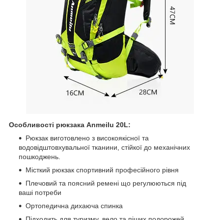
Особливості рюкзака Anmeilu 20L:
Рюкзак виготовлено з високоякісної та
водовідштовхувальної тканини, стійкої до механічних
пошкоджень.
Місткий рюкзак спортивний професійного рівня
Плечовий та поясний ремені що регулюються під
ваші потреби
Ортопедична дихаюча спинка
Підходить для туризму, вело та піших подорожей