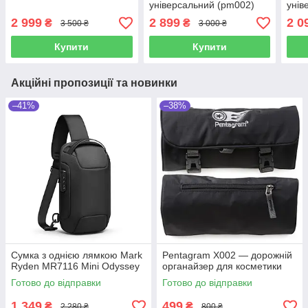
універсальний (pm002)
унів
2 999
2 899
2 0
₴
₴
3 500 ₴
3 000 ₴
Купити
Купити
Акційні пропозиції та новинки
–41%
–38%
Сумка з однією лямкою Mark
Pentagram X002 — дорожній
Ryden MR7116 Mini Odyssey
органайзер для косметики
Готово до відправки
Готово до відправки
1 349
499
₴
₴
2 280 ₴
800 ₴