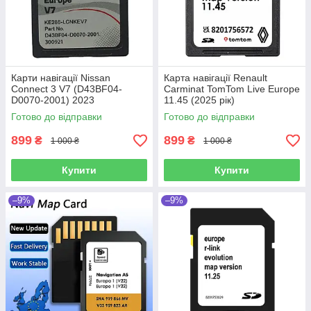
Карти навігації Nissan
Карта навігації Renault
Connect 3 V7 (D43BF04-
Carminat TomTom Live Europe
D0070-2001) 2023
11.45 (2025 рік)
Готово до відправки
Готово до відправки
899
899
₴
₴
1 000 ₴
1 000 ₴
Купити
Купити
–9%
–9%