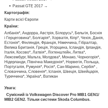
Passat GTE 2017 →
Картографія:
Карти всієї Європи
Країни:
Албанія*, Андорра, Австрія, Білорусь*, Бельгія, Боснія
і Герцеговина*, Болгарія*, Хорватія, Кіпр*, Чехія, Данія,
Естонія*, Фінляндія, Франція, Німеччина, Гібралтар,
Велика Британія, Греція, Угорщина, Ісландія, Ірландія,
Італія, Косово*, Латвія*, Ліхтенштейн, Литва*,
Люксембург, Мальта, Молдова*, Монако, Чорногорія*,
Нідерланди, Північна Македонія*, Норвегія, Польща,
Португалія, Румунія*, Росія*, Сан-Марино, Сербія* ,
Словаччина, Словенія*, Іспанія, Швеція, Швейцарія,
Туреччина*, Україна*, Ватикан
Увага:
Сумісний із Volkswagen Discover Pro MIB1 GEN1/
MIB2 GEN2. Тільки системи Skoda Columbus.