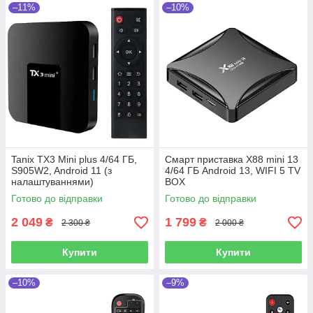
–11%
–10%
Tanix TX3 Mini plus 4/64 ГБ,
Смарт приставка X88 mini 13
S905W2, Android 11 (з
4/64 ГБ Android 13, WIFI 5 TV
налаштуваннями)
BOX
Готово до відправки
Готово до відправки
2 049
1 799
₴
₴
2 300 ₴
2 000 ₴
Купити
Купити
–10%
–9%