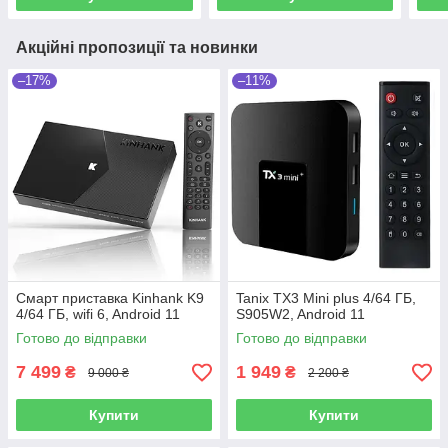
Акційні пропозиції та новинки
–17%
–11%
Смарт приставка Kinhank K9
Tanix TX3 Mini plus 4/64 ГБ,
4/64 ГБ, wifi 6, Android 11
S905W2, Android 11
Готово до відправки
Готово до відправки
7 499
1 949
₴
₴
9 000 ₴
2 200 ₴
Купити
Купити