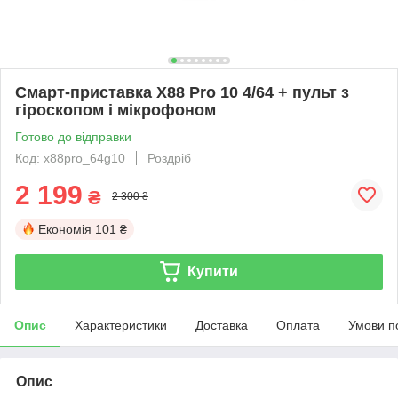
Смарт-приставка X88 Pro 10 4/64 + пульт з
гіроскопом і мікрофоном
Готово до відправки
Код: x88pro_64g10
Роздріб
2 199
₴
2 300 ₴
Економія
101 ₴
Купити
Опис
Характеристики
Доставка
Оплата
Умови п
Опис