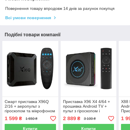
Повернення товару впродовж 14 днів за рахунок покупця
Всі умови повернення
Подібні товари компанії
Смарт приставка X96Q
Приставка X96 X4 4/64 +
X88 
2/16 + аеропульт з
прошивка Android TV +
Andr
гіроскопом та мікрофоном
пульт з гіроскопом і
Прис
і 4 програмованими іч
мікрофоном
1 599
2 889
1 9
₴
₴
1 650 ₴
3 100 ₴
кнопками
Купити
Купити