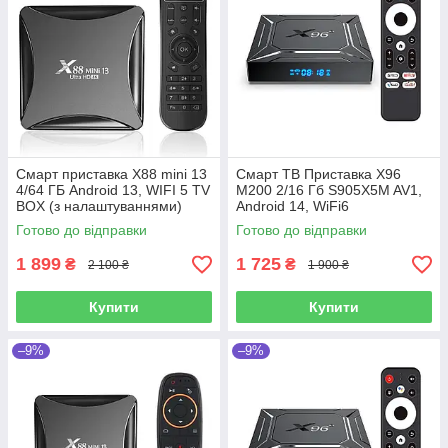
Смарт приставка X88 mini 13
Смарт ТВ Приставка X96
4/64 ГБ Android 13, WIFI 5 TV
M200 2/16 Гб S905X5M AV1,
BOX (з налаштуваннями)
Android 14, WiFi6
Готово до відправки
Готово до відправки
1 899
1 725
₴
₴
2 100 ₴
1 900 ₴
Купити
Купити
–9%
–9%