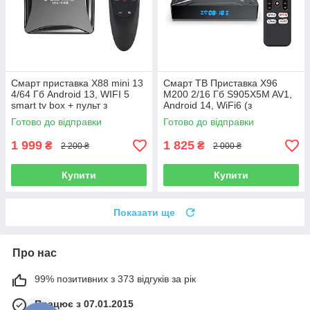
Смарт приставка X88 mini 13
Смарт ТВ Приставка X96
4/64 Гб Android 13, WIFI 5
M200 2/16 Гб S905X5M AV1,
smart tv box + пульт з
Android 14, WiFi6 (з
мікрофоном та гіроскопом
налаштуваннями)
Готово до відправки
Готово до відправки
1 999
1 825
₴
₴
2 200 ₴
2 000 ₴
Купити
Купити
Показати ще
Про нас
99% позитивних з 373 відгуків за рік
Працює з 07.01.2015