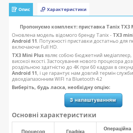
Опис
Характеристики
Пропонуємо комплект: приставка Tanix TX3 M
Оновлена модель відомого бренду Tanix -
TX3 mini
Android 11
. Потужності приставки достатньо для пе
включаючи Full HD.
TX3 Mini Plus
являє собою бюджетний медіаплеєр, 
високої якості. Застосування нового процесора до
роздільною здатністю до 4K при 60 кадрах в секунд
Android 11
, і це гарантує нам довгий термін служ
двохдіапазонним WIFI та Bluetooth 4.2
Виберіть, будь ласка, необхідну опцію:
Основні характеристики
Операційна
Процесор
Графіка