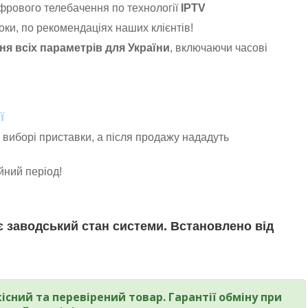
фрового телебачення по технології
IPTV
оки, по рекомендаціях наших клієнтів!
я всіх параметрів для України
, включаючи часові
ї
 виборі приставки, а після продажу нададуть
ійний період!
 заводський стан системи. Встановлено від
сний та перевірений товар. Гарантії обміну при