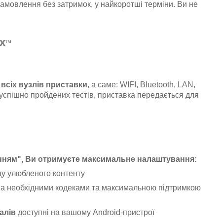
амовлення без затримок, у найкоротші терміни. Ви не
x
™
всіх вузлів приставки
, а саме: WIFI, Bluetooth, LAN,
 успішно пройдених тестів, приставка передається для
анням", Ви отримуєте максимальне налаштування:
у улюбленого контенту
іма необхідними кодеками та максимальною підтримкою
алів
доступні на вашому Android-пристрої