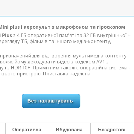
ini plus і аеропульт з микрофоном та гіроскопом
 Plus
з 4 ГБ оперативної пам'яті та 32 ГБ внутрішньої +
регляду ТБ, фільмів та іншого медіа-контенту,
призначений для відтворення мультимедіа контенту
зволяє йому декодувати відео з кодеком AV1 з
у і з HDR 10+. Примітним також є операційна система -
би цього пристрою. Приставка наділена
Оперативна
Вбудована
Бездротові