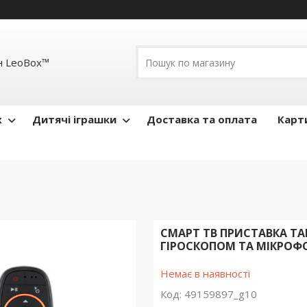
н LeoBox™
x
Дитячі іграшки
Доставка та оплата
Карти
СМАРТ ТВ ПРИСТАВКА TANI
ГІРОСКОПОМ ТА МІКРО
Немає в наявності
Код:
49159897_g10