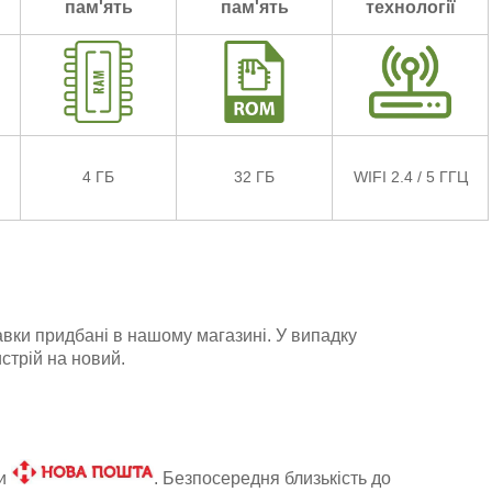
пам'ять
пам'ять
технології
4 ГБ
32 ГБ
WIFI 2.4 / 5 ГГЦ
авки придбані в нашому магазині. У випадку
стрій на новий.
ки
. Безпосередня близькість до