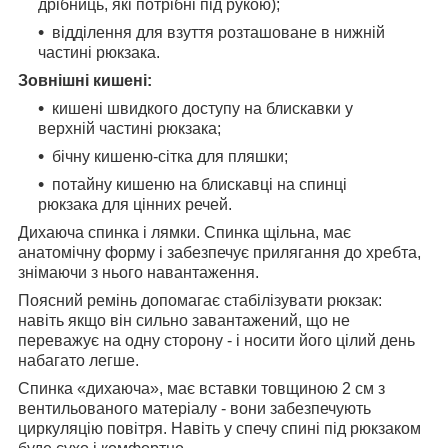
дрібниць, які потрібні під рукою);
відділення для взуття розташоване в нижній
частині рюкзака.
Зовнішні кишені:
кишені швидкого доступу на блискавки у
верхній частині рюкзака;
бічну кишеню-сітка для пляшки;
потайну кишеню на блискавці на спинці
рюкзака для цінних речей.
Дихаюча спинка і лямки. Спинка щільна, має
анатомічну форму і забезпечує прилягання до хребта,
знімаючи з нього навантаження.
Поясний ремінь допомагає стабілізувати рюкзак:
навіть якщо він сильно завантажений, що не
переважує на одну сторону - і носити його цілий день
набагато легше.
Спинка «дихаюча», має вставки товщиною 2 см з
вентильованого матеріалу - вони забезпечують
циркуляцію повітря. Навіть у спечу спині під рюкзаком