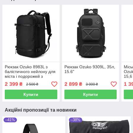
Рюкзак Ozuko 8983L з
Рюкзак Ozuko 9309L, 35л,
Місь
балістичного нейлону для
15.6"
Ozuk
міста і подорожей з
15,6
відділенням для ноутбука
2 399
2 899
1 3
₴
₴
2 500 ₴
3 000 ₴
до 17 дюймів
Купити
Купити
Акційні пропозиції та новинки
–41%
–38%