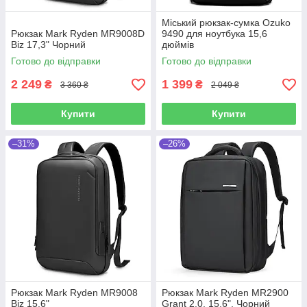
Міський рюкзак-сумка Ozuko
Рюкзак Mark Ryden MR9008D
9490 для ноутбука 15,6
Biz 17,3" Чорний
дюймів
Готово до відправки
Готово до відправки
2 249
1 399
₴
₴
3 360 ₴
2 049 ₴
Купити
Купити
–31%
–26%
Рюкзак Mark Ryden MR9008
Рюкзак Mark Ryden MR2900
Biz 15,6"
Grant 2.0, 15,6", Чорний