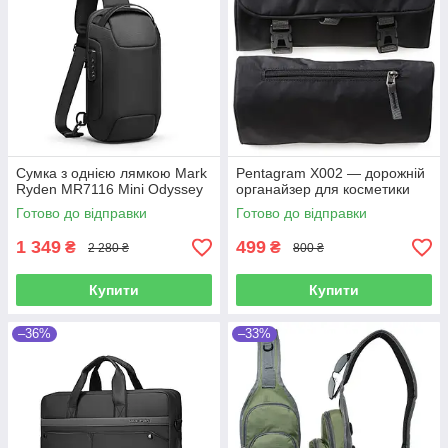
Сумка з однією лямкою Mark
Pentagram X002 — дорожній
Ryden MR7116 Mini Odyssey
органайзер для косметики
Готово до відправки
Готово до відправки
1 349
499
₴
₴
2 280 ₴
800 ₴
Купити
Купити
–36%
–33%