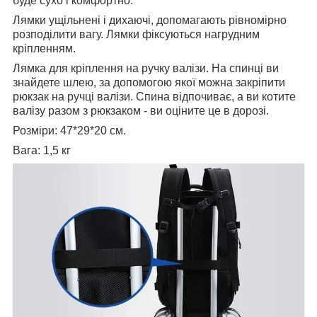
буде сухо і комфортно.
Лямки ущільнені і дихаючі, допомагають рівномірно
розподілити вагу. Лямки фіксуються нагрудним
кріпленням.
Лямка для кріплення на ручку валізи. На спинці ви
знайдете шлею, за допомогою якої можна закріпити
рюкзак на ручці валізи. Спина відпочиває, а ви котите
валізу разом з рюкзаком - ви оціните це в дорозі.
Розміри: 47*29*20 см.
Вага: 1,5 кг