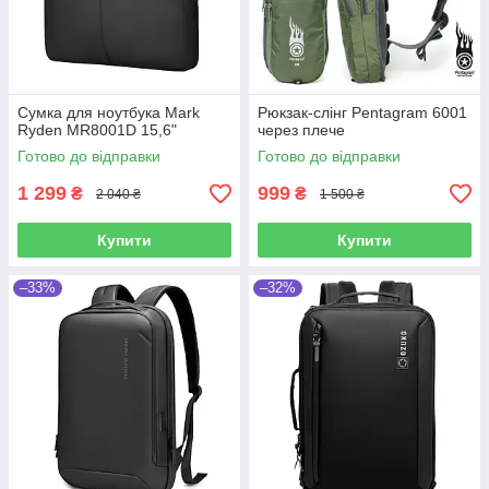
Сумка для ноутбука Mark
Рюкзак-слінг Pentagram 6001
Ryden MR8001D 15,6"
через плече
Готово до відправки
Готово до відправки
1 299
999
₴
₴
2 040 ₴
1 500 ₴
Купити
Купити
–33%
–32%