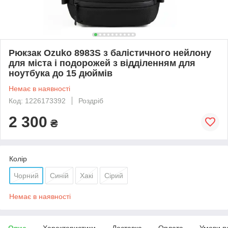
Рюкзак Ozuko 8983S з балістичного нейлону
для міста і подорожей з відділенням для
ноутбука до 15 дюймів
Немає в наявності
Код: 1226173392
Роздріб
2 300
₴
Колір
Чорний
Синій
Хакі
Сірий
Немає в наявності
Опис
Характеристики
Доставка
Оплата
Умови п