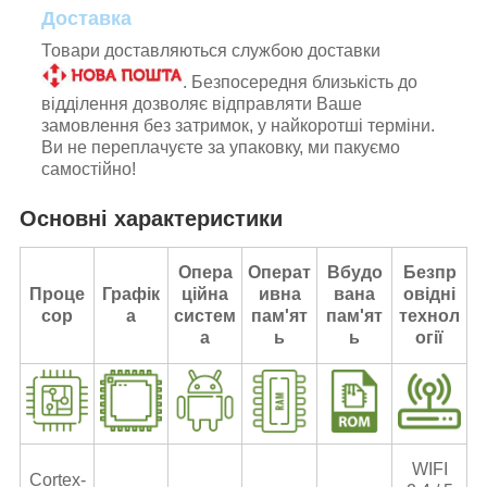
Доставка
Товари доставляються службою доставки
. Безпосередня близькість до
відділення дозволяє відправляти Ваше
замовлення без затримок, у найкоротші терміни.
Ви не переплачуєте за упаковку, ми пакуємо
самостійно!
Основні характеристики
Опера
Операт
Вбудо
Безпр
Проце
Графік
ційна
ивна
вана
овідні
сор
а
систем
пам'ят
пам'ят
технол
а
ь
ь
огії
WIFI
Cortex-