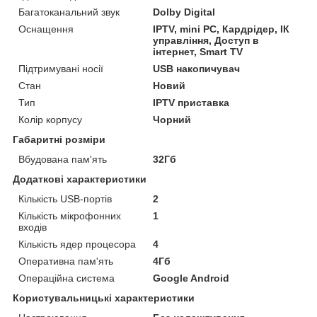
Багатоканальний звук
Dolby Digital
Оснащення
IPTV, mini PC, Кардрідер, ІК
управління, Доступ в
інтернет, Smart TV
Підтримувані носії
USB накопичувач
Стан
Новий
Тип
IPTV приставка
Колір корпусу
Чорний
Габаритні розміри
Вбудована пам'ять
32Гб
Додаткові характеристики
Кількість USB-портів
2
Кількість мікрофонних
1
входів
Кількість ядер процесора
4
Оперативна пам'ять
4Гб
Операційна система
Google Android
Користувальницькі характеристики