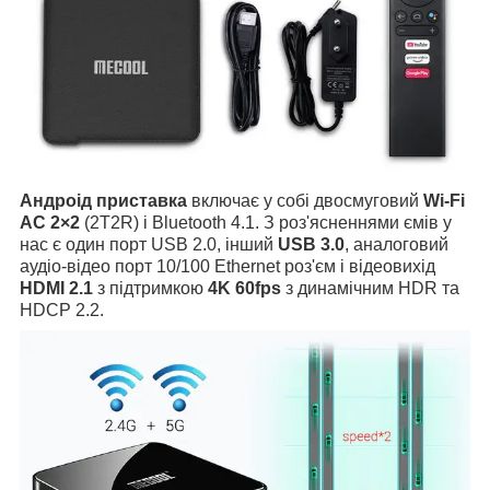
Андроід приставка
включає у собі двосмуговий
Wi-Fi
AC 2×2
(2T2R) і Bluetooth 4.1. З роз'ясненнями ємів у
нас є один порт USB 2.0, інший
USB 3.0
, аналоговий
аудіо-відео порт 10/100 Ethernet роз'єм і відеовихід
HDMI 2.1
з підтримкою
4K 60fps
з динамічним HDR та
HDCP 2.2.