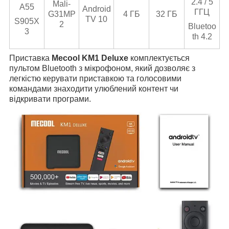
2.4 / 5
Mali-
A55
Android
ГГЦ
G31MP
4 ГБ
32 ГБ
TV 10
S905X
2
Bluetoo
3
th 4.2
Приставка
Mecool KM1 Deluxe
комплектується
пультом
Bluetooth з мікрофоном, який дозволяє з
легкістю керувати приставкою та голосовими
командами знаходити улюблений контент чи
відкривати програми.