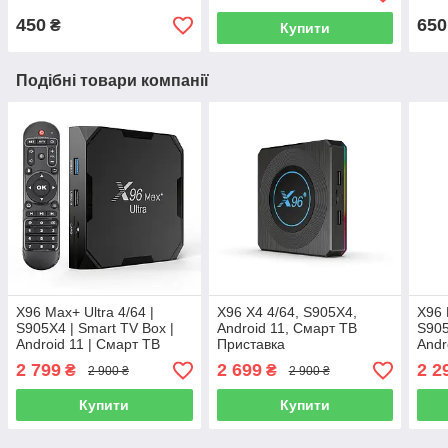
Ориг
450
650
₴
Купити
Подібні товари компанії
X96 Max+ Ultra 4/64 |
X96 X4 4/64, S905X4,
X96 
S905X4 | Smart TV Box |
Android 11, Смарт ТВ
S905
Android 11 | Смарт ТВ
Приставка
Andr
Приставка (+
(+Налаштування)
Прис
2 799
2 699
2 2
₴
₴
2 900 ₴
2 900 ₴
Налаштування)
Купити
Купити