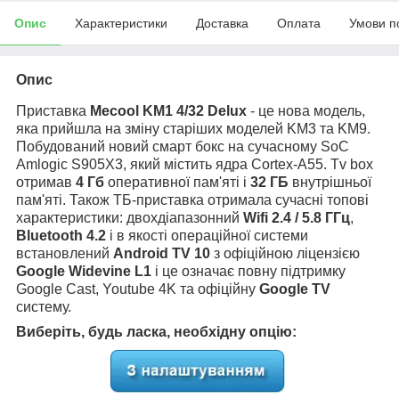
Опис
Характеристики
Доставка
Оплата
Умови п
Опис
Приставка
Mecool KM1 4/32
Delux
- це нова модель,
яка прийшла на зміну старіших моделей KM3 та KM9.
Побудований новий смарт бокс на сучасному SoC
Amlogic S905X3, який містить ядра Cortex-A55. Tv box
отримав
4 Гб
оперативної пам'яті і
32 ГБ
внутрішньої
пам'яті. Також ТБ-приставка отримала сучасні топові
характеристики: двохдіапазонний
Wifi 2.4 / 5.8 ГГц
,
Bluetooth 4.2
і в якості операційної системи
встановлений
Android TV 10
з офіційною ліцензією
Google Widevine L1
і це означає повну підтримку
Google Cast, Youtube 4K та офіційну
Google TV
систему.
Виберіть, будь ласка, необхідну опцію: