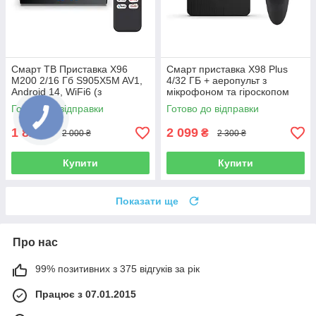
Смарт ТВ Приставка X96
Смарт приставка X98 Plus
M200 2/16 Гб S905X5M AV1,
4/32 ГБ + аеропульт з
Android 14, WiFi6 (з
мікрофоном та гіроскопом
налаштуваннями)
Готово до відправки
Готово до відправки
1 825
2 099
₴
₴
2 000 ₴
2 300 ₴
Купити
Купити
Показати ще
Про нас
99% позитивних з 375 відгуків за рік
Працює з 07.01.2015