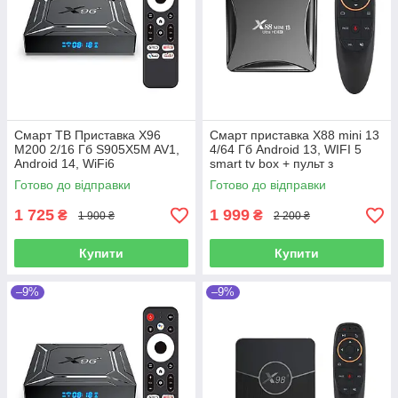
Смарт ТВ Приставка X96
Смарт приставка X88 mini 13
M200 2/16 Гб S905X5M AV1,
4/64 Гб Android 13, WIFI 5
Android 14, WiFi6
smart tv box + пульт з
мікрофоном та гіроскопом
Готово до відправки
Готово до відправки
1 725
1 999
₴
₴
1 900 ₴
2 200 ₴
Купити
Купити
–9%
–9%