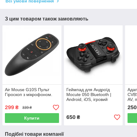
Всі умови повернення
З цим товаром також замовляють
Air Mouse G10S Пульт
Геймпад для Андроїд
Адап
Гіроскоп з мікрофоном.
Mocute 050 Bluetooth |
CVBS
Android, iOS, ігровий
AV, 
контролер з блютуз |
299
250
₴
339 ₴
Оригінал!
650
₴
Купити
Подібні товари компанії