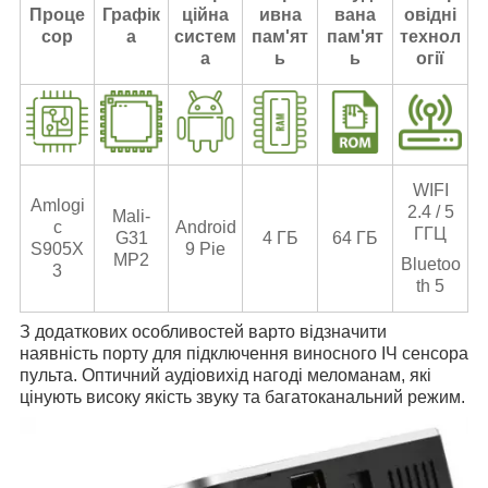
Проце
Графік
ційна
ивна
вана
овідні
сор
а
систем
пам'ят
пам'ят
технол
а
ь
ь
огії
WIFI
Amlogi
2.4 / 5
Mali-
c
Android
ГГЦ
G31
4 ГБ
64 ГБ
S905X
9 Pie
MP2
Bluetoo
3
th 5
З додаткових особливостей варто відзначити
наявність порту для підключення виносного ІЧ сенсора
пульта. Оптичний аудіовихід нагоді меломанам, які
цінують високу якість звуку та багатоканальний режим.