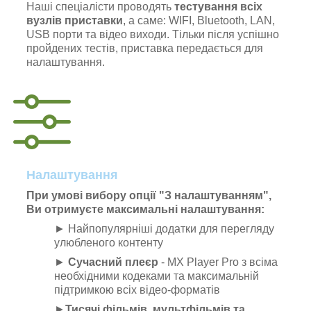
Наші спеціалісти проводять
тестування всіх
вузлів приставки
, а саме: WIFI, Bluetooth, LAN,
USB порти та відео виходи. Тільки після успішно
пройдених тестів, приставка передається для
налаштування.
Налаштування
При умові вибору опції "З налаштуванням",
Ви отримуєте максимальні налаштування:
► Найпопулярніші додатки для перегляду
улюбленого контенту
►
Сучасний плеєр
- MX Player Pro з всіма
необхідними кодеками та максимальній
підтримкою всіх відео-форматів
►
Тисячі фільмів, мультфільмів та