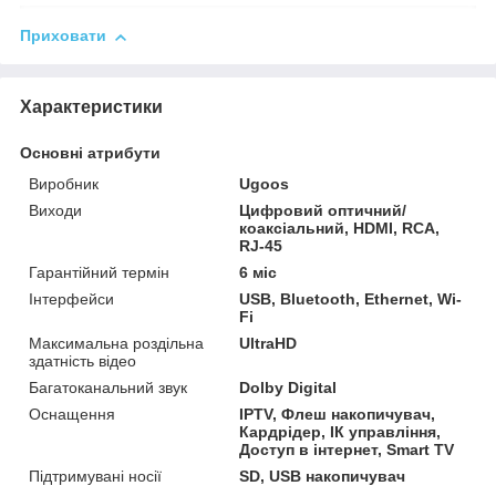
Приховати
Характеристики
Основні атрибути
Виробник
Ugoos
Виходи
Цифровий оптичний/
коаксіальний, HDMI, RCA,
RJ-45
Гарантійний термін
6 міс
Інтерфейси
USB, Bluetooth, Ethernet, Wi-
Fi
Максимальна роздільна
UltraHD
здатність відео
Багатоканальний звук
Dolby Digital
Оснащення
IPTV, Флеш накопичувач,
Кардрідер, ІК управління,
Доступ в інтернет, Smart TV
Підтримувані носії
SD, USB накопичувач