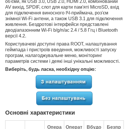
об'єми, як USB 3.0, USB 2.0, HDMI 2.0, комбінований
AV вихід, SPDIF, слот для карти пам'яті MicroSD, вхід
для підключення виносного ІЧ-приймача, роз'єм
знімної Wi-Fi антени, а також USB 3.1 для підключення
живлення. Бездротові інтерфейси представлені
дводіапазонним Wi-Fi b/g/n/ac 2.4 / 5.8 Ггц і Bluetooth
версії 4.2.
Користувачеві доступні права ROOT, налаштування
геймпада і пристроїв введення, можливості запуску
програм, налагоджувальне меню, моніторинг
параметрів системи і деякі інші унікальні можливості.
Виберіть, будь ласка, необхідну опцію:
Основні характеристики
Опера
Операт
Вбудо
Безпр