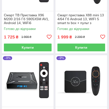
Смарт ТВ Приставка X96
Смарт приставка X88 mini 13
M200 2/16 Гб S905X5M AV1,
4/64 Гб Android 13, WIFI 5
Android 14, WiFi6
smart tv box + пульт з
мікрофоном та гіроскопом
Готово до відправки
Готово до відправки
1 725
1 999
₴
₴
1 900 ₴
2 200 ₴
Купити
Купити
–9%
–9%