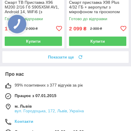
Смарт ТВ Приставка X96
Смарт приставка X98 Plus
M200 2/16 Гб S905X5M AV1,
4/32 ГБ + аеропульт з
Android 14, WiFi6 (з
мікрофоном та гіроскопом
налаштуваннями)
Готово до відправки
Готово до відправки
1 825
2 099
₴
₴
2 000 ₴
2 300 ₴
Купити
Купити
Показати ще
Про нас
99% позитивних з 377 відгуків за рік
Працює з 07.01.2015
м. Львів
вул. Городоцька, 172, Львів, Україна
Контакти