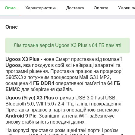
Опис
Характеристики
Доставка
Оплата
Умови п
Опис
Лімітована версія Ugoos X3 Plus з 64 ГБ пам'яті
Ugoos X3 Plus
- н
ова Смарт приставка від компанії
Ugoos
, яка
поєднує в собі всі найкращі апаратні та
програмні рішення. Приставка працює на процесорі
S905X3 з потужним процесором Mali G31 MP2,
оснащена
4 ГБ DDR4
оперативної пам'яті та
64 ГБ
EMMC
для зберігання файлів.
Ugoos (Угус) X3 Plus
отримав USB 3.0 Fast USB,
Bluetooth 5.0, WIFI 5.0 / 2.4 ГГц та інші прокращення.
Приставка працює в парі з операційною системою
Android 9 Pie
. Зовнішня антена WIFI забезпечує
високу стабільність передачі даних.
На корпусі приставки розміщені такі порти і роз'єм