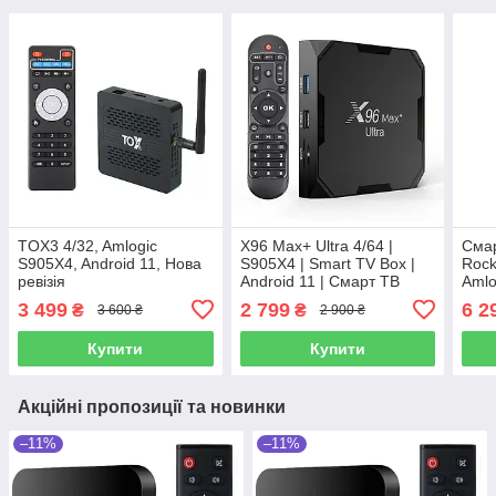
TOX3 4/32, Amlogic
X96 Max+ Ultra 4/64 |
Смар
S905X4, Android 11, Нова
S905X4 | Smart TV Box |
Rock
ревізія
Android 11 | Смарт ТВ
Amlo
Приставка (+
Andr
3 499
2 799
6 2
₴
₴
3 600 ₴
2 900 ₴
Налаштування)
Купити
Купити
Акційні пропозиції та новинки
–11%
–11%