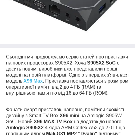
Сьогодні ми продовжуємо серію статей про приставки
на нових процесорах S905X2. Хоча
S905X2 SoC
є
досить новим, виробники вже представили перші
моделі на новій платформі. Одною з перших з'явилася
модель
X96 Max
.
Приставка поставляється з розміром
оперативної пам'яті від 2 до 4 ГБ (RAM) та
внутрішньою пам яттю від 16 до 64 ГБ (ROM).
Фанати смарт приставок, напевно, помітили схожість
дизайну з Smart TV Box
X96 mini
на Amlogic S905W
SoC. Новий
X96 MAX TV Box
на додаток до нового
Amlogic S905X2
4-ядра ARM Cortex-A53 до 2,0 ГГц з
графічним ядром
Mali-G31 MP2 "Dvalin"
підтримує