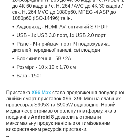
до 4K 60 кадрів / с, H. 264 / AVC до 4K 30 кадрів /
сек, H. 264 MVC до 1080p60, MPEG -4 ASP до
1080p60 (ISO-14496) та ін.
Аудіовихід - HDMI, AV, оптичний S / PDIF
USB - 1x USB 3.0 порт, 1x USB 2.0 порт
Різне - ІЧ-приймач, порт ІЧ подовжувача,
дисплей передньої панелі, світлодіоди
Блок живлення - 5В / 2А
Розміри - 10 х 10 х 1,70 см
Вага - 150г
Приставка
X96 Max
стала продовження популярної
лінійки смарт-приставок X96, X96 Mini на слабших
процесорах S905X та S905W відповідно. Новий
медіаплеєр отримав оновлену платформу, яка в
поєднані з
Android 8
дозволить отримати
максимальну продуктивність з оптимізованим
використанням ресурсів приставки.