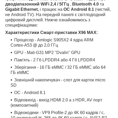
дводіапазонний WiFi 2,4 / 5ГГц
,
Bluetooth 4.0
та
Gigabit Ethernet,
і працює на
ОС Android 8.1
(чистий,
не Android TV). На передній панелі є світлодіодний
цифровий дисплей. Нижче ознайомимось з
специфікаціями:
Характеристики Смарт-приставки X96 MAX:
Процесор - Amlogic S905X2 4 ядра ARM
Cortex-A53 @ до 2,0 ГГц
GPU - Mali-G31 MP2 "Dvalin" GPU
Пам'ять - 2 Гб LPDDR4 або 4 Гб LPDDR4
Зберігання - 16 ГБ eMMC / 32 ГБ eMMC або 64
ГБ eMMC
Зовнішній накопичувач - слот для карток micro
SD
ОС - Android 8.1
Відеовихід - вихід HDMI 2.0 a з HDR, AV порт
(композитний)
Відеокодеки - VP9 Profile-2 до 4K 60 кадрів / с,
10-розрядний H. 265 до 4K 60 кадрів / с, AVS2-P2